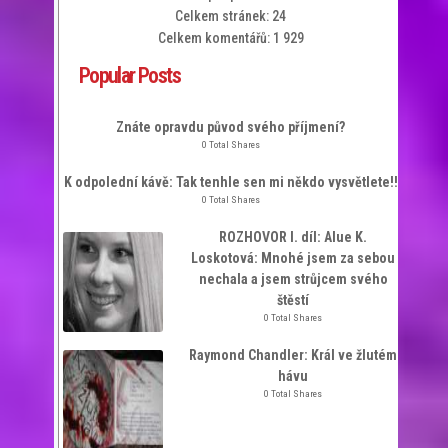
Celkem stránek:
24
Celkem komentářů:
1 929
Popular Posts
Znáte opravdu původ svého příjmení?
0 Total Shares
K odpolední kávě: Tak tenhle sen mi někdo vysvětlete!!
0 Total Shares
ROZHOVOR I. díl: Alue K.
Loskotová: Mnohé jsem za sebou
nechala a jsem strůjcem svého
štěstí
0 Total Shares
Raymond Chandler: Král ve žlutém
hávu
0 Total Shares