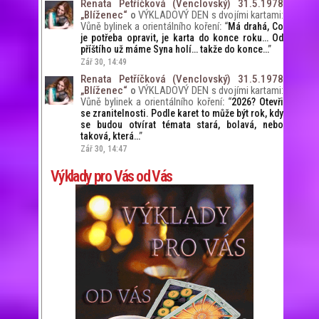
Renata Petříčková (Venclovský) 31.5.1978
„Blíženec“
VÝKLADOVÝ DEN s dvojími kartami:
o
Vůně bylinek a orientálního koření
: “
Má drahá, Co
je potřeba opravit, je karta do konce roku… Od
příštího už máme Syna holí… takže do konce…
”
Zář 30, 14:49
Renata Petříčková (Venclovský) 31.5.1978
„Blíženec“
VÝKLADOVÝ DEN s dvojími kartami:
o
Vůně bylinek a orientálního koření
: “
2026? Otevři
se zranitelnosti. Podle karet to může být rok, kdy
se budou otvírat témata stará, bolavá, nebo
taková, která…
”
Zář 30, 14:47
Výklady pro Vás od Vás