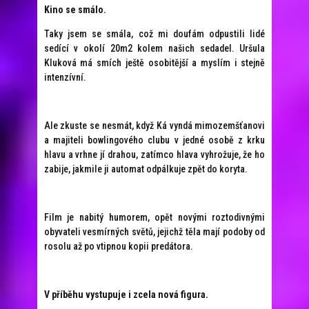
Kino se smálo.
Taky jsem se smála, což mi doufám odpustili lidé
sedící v okolí 20m2 kolem našich sedadel. Uršula
Kluková má smích ještě osobitější a myslím i stejně
intenzívní.
Ale zkuste se nesmát, když Ká vyndá mimozemšťanovi
a majiteli bowlingového clubu v jedné osobě z krku
hlavu a vrhne jí drahou, zatímco hlava vyhrožuje, že ho
zabije, jakmile ji automat odpálkuje zpět do koryta.
Film je nabitý humorem, opět novými roztodivnými
obyvateli vesmírných světů, jejichž těla mají podoby od
rosolu až po vtipnou kopii predátora.
V příběhu vystupuje i zcela nová figura.