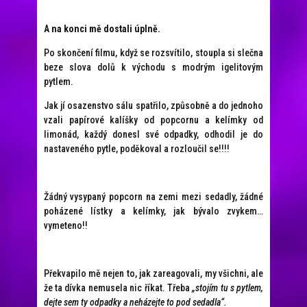
A na konci mě dostali úplně.
Po skončení filmu, když se rozsvítilo, stoupla si slečna
beze slova dolů k východu s modrým igelitovým
pytlem.
Jak jí osazenstvo sálu spatřilo, způsobně a do jednoho
vzali papírové kalíšky od popcornu a kelímky od
limonád, každý donesl své odpadky, odhodil je do
nastaveného pytle, poděkoval a rozloučil se!!!!
Žádný vysypaný popcorn na zemi mezi sedadly, žádné
poházené lístky a kelímky, jak bývalo zvykem…
vymeteno!!
Překvapilo mě nejen to, jak zareagovali, my všichni, ale
že ta dívka nemusela nic říkat. Třeba
„stojím tu s pytlem,
dejte sem ty odpadky a neházejte to pod sedadla“.