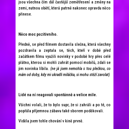
jsou všechna čím dál častější zemětřesení a změny na
zemi, nutnou obětí, která patrně nakonec opravdu něco
přinese.
Něco moc pozitivního.
Předně, se před filmem dostavila slečna, která všechny
pozdravila a zeptala se, těch, kteří v době před
začátkem filmu využili novinky v podobě hry přes celé
plátno, kterou si mohli zahrát pomocí mobilů, zdali se
jim novinka líbila.
(ne já jsem nemohla s tou plečkou, co
mám od doby, kdy mi ukradli miláčka, si mohu stěží zavolat)
Lidé na ní reagovali spontánně a velice mile.
Všichni volali, že to bylo supr, že si zahráli a po té, co
popřála příjemnou zábavu také sborem poděkovali.
Viděla jsem tohle chování v kině prvně.