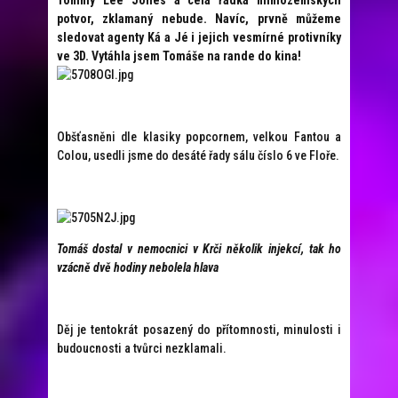
Tommy Lee Jones a celá řádka mimozemských
potvor, zklamaný nebude. Navíc, prvně můžeme
sledovat agenty Ká a Jé i jejich vesmírné protivníky
ve 3D. Vytáhla jsem Tomáše na rande do kina!
Obšťasněni dle klasiky popcornem, velkou Fantou a
Colou, usedli jsme do desáté řady sálu číslo 6 ve Floře.
Tomáš dostal v nemocnici v Krči několik injekcí, tak ho
vzácně dvě hodiny nebolela hlava
Děj je tentokrát posazený do přítomnosti, minulosti i
budoucnosti a tvůrci nezklamali.