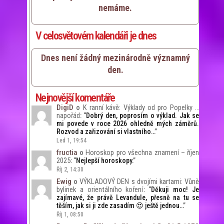
nemáme.
V celosvětovém kalendáři je dnes
Dnes není žádný mezinárodně významný
den.
Nejnovější komentáře
DigiD
K ranní kávě: Výklady od pro Popelky …
o
napořád
: “
Dobrý den, poprosím o výklad. Jak se
mi povede v roce 2026 ohledně mých záměrů.
Rozvod a zařizování si vlastního…
”
Led 1, 19:54
fructia
Horoskop pro všechna znamení – říjen
o
2025
: “
Nejlepší horoskopy.
”
Říj 2, 14:30
Ewig
VÝKLADOVÝ DEN s dvojími kartami: Vůně
o
bylinek a orientálního koření
: “
Děkuji moc! Je
zajímavé, že právě Levandule, přesně na tu se
těším, jak si ji zde zasadím 😍 ještě jednou…
”
Říj 1, 08:50