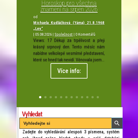
Horoskop pro všechna
znamení na srpen 2026
od
Michaela Kudláčková (Yáma) 21.8.1968
„Lev“
|
05.08.2026
|
Společnost
| 0 Komentářů
Views: 17 Děkuji za trpělivost a přeji
krásný srpnový den. Tento měsíc nám
nabídne velkolepé vesmírné představení,
které se hned tak nevidí. Věnovala jsem...
Více info:
Vyhledat
Search Button
Search
for:
Zadejte do vyhledávání alespoň 3 písmena, systém