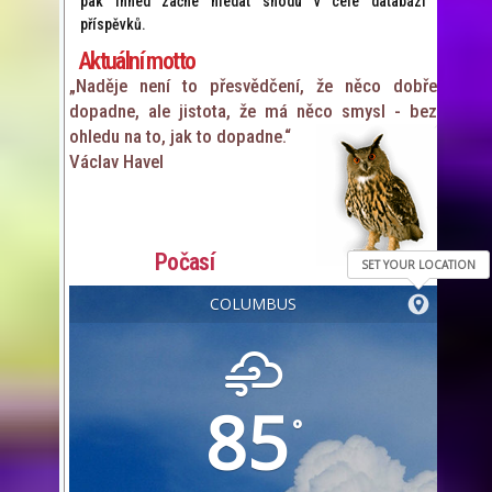
pak ihned začne hledat shodu v celé databázi
příspěvků.
Aktuální motto
„Naděje není to přesvědčení, že něco dobře
dopadne, ale jistota, že má něco smysl - bez
ohledu na to, jak to dopadne.“
Václav Havel
Počasí
SET YOUR LOCATION
COLUMBUS
85
°