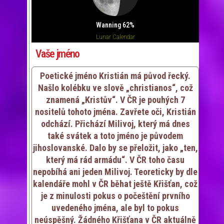
Wanning 62%
Lunar Calendar
Vaše jméno
Poetické jméno Kristián má původ řecký.
Našlo kolébku ve slově „christianos“, což
znamená „Kristův“. V ČR je pouhých 7
nositelů tohoto jména. Zavřete oči, Kristián
odchází. Přichází Milivoj, který má dnes
také svátek a toto jméno je původem
jihoslovanské. Dalo by se přeložit, jako „ten,
který má rád armádu“. V ČR toho času
nepobíhá ani jeden Milivoj. Teoreticky by dle
kalendáře mohl v ČR běhat ještě Křišťan, což
je z minulosti pokus o počeštění prvního
uvedeného jména, ale byl to pokus
neúspěšný. Žádného Křišťana v ČR aktuálně