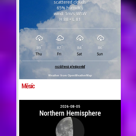
scattered clouds
65% humidity
wind: 1m/s WSW
H 88 • L 81
°
°
°
°
89
87
84
86
Thu
Fri
Sat
Sun
rozšířená předpověď
Weather from OpenWeatherMap
Měsíc
2026-08-05
Northern Hemisphere