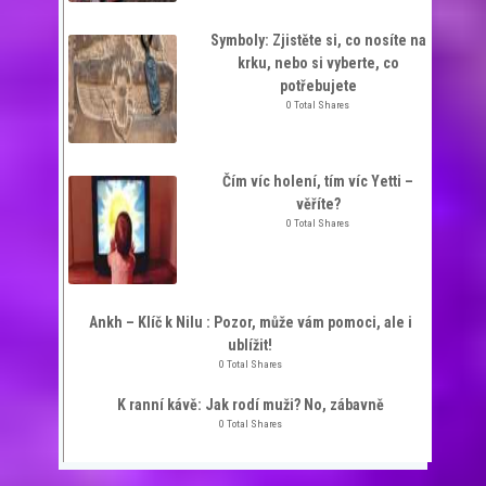
Symboly: Zjistěte si, co nosíte na
krku, nebo si vyberte, co
potřebujete
0 Total Shares
Čím víc holení, tím víc Yetti –
věříte?
0 Total Shares
Ankh – Klíč k Nilu : Pozor, může vám pomoci, ale i
ublížit!
0 Total Shares
K ranní kávě: Jak rodí muži? No, zábavně
0 Total Shares