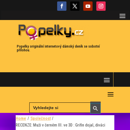
Popelky originální internetový dámský deník se sobotní
přílohou.
Search
Search Button
for:
Home
Společnost
/
/
RECENZE: Muži v černém III. ve 3D : Grifin dojal, diváci