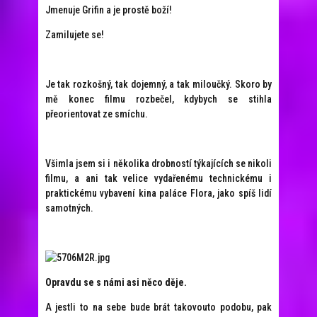
Jmenuje Grifin a je prostě boží!
Zamilujete se!
Je tak rozkošný, tak dojemný, a tak miloučký. Skoro by
mě konec filmu rozbečel, kdybych se stihla
přeorientovat ze smíchu.
Všimla jsem si i několika drobností týkajících se nikoli
filmu, a ani tak velice vydařenému technickému i
praktickému vybavení kina paláce Flora, jako spíš lidí
samotných.
Opravdu se s námi asi něco děje.
A jestli to na sebe bude brát takovouto podobu, pak