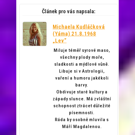
Článek pro vás napsala:
Michaela Kudláčková
(Yáma) 21.8.1968
„Lev“
Miluje téměř syrové maso,
všechny plody moře,
sladkosti a mýdlové vůně.
Libuje si v Astrologii,
vaření a humoru jakékoli
barvy.
Obdivuje staré kultury a
západy slunce. Má zvláštní
schopnost ztrácet důležité
písemnosti.
Ráda by osobně mluvila s
Máří Magdalenou.