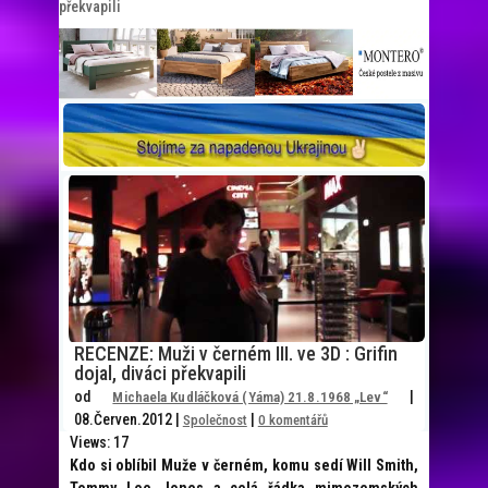
překvapili
RECENZE: Muži v černém III. ve 3D : Grifin
dojal, diváci překvapili
od
|
Michaela Kudláčková (Yáma) 21.8.1968 „Lev“
08.Červen.2012
|
|
Společnost
0 komentářů
Views: 17
Kdo si oblíbil Muže v černém, komu sedí Will Smith,