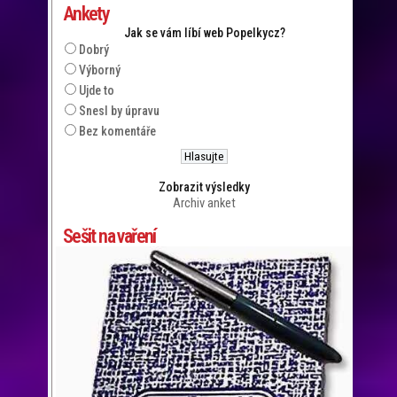
Ankety
Jak se vám líbí web Popelkycz?
Dobrý
Výborný
Ujde to
Snesl by úpravu
Bez komentáře
Zobrazit výsledky
Archiv anket
Sešit na vaření